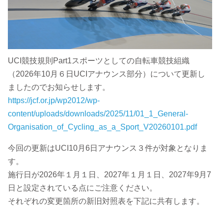
UCI競技規則Part1スポーツとしての自転車競技組織
（2026年10月６日UCIアナウンス部分）について更新し
ましたのでお知らせします。
https://jcf.or.jp/wp2012/wp-
content/uploads/downloads/2025/11/01_1_General-
Organisation_of_Cycling_as_a_Sport_V20260101.pdf
今回の更新はUCI10月6日アナウンス３件が対象となりま
す。
施行日が2026年１月１日、2027年１月１日、2027年9月7
日と設定されている点にご注意ください。
それぞれの変更箇所の新旧対照表を下記に共有します。