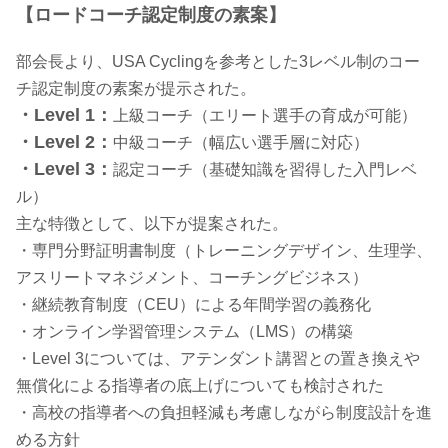
【ロードコーチ認定制度の素案】
部会長より、USA Cyclingを参考とした3レベル制のコー
チ認定制度の素案が提示された。
・Level 1：
上級コーチ（エリート選手の育成が可能）
・Level 2：
中級コーチ（幅広い選手層に対応）
・Level 3：
認定コーチ（基礎知識を習得した入門レベ
ル）
主な特徴として、以下が提案された。
・専門分野証明書制度（トレーニングデザイン、生理学、
アスリートマネジメント、コーチングビジネス）
・継続教育制度（CEU）による年間学習の義務化
・オンライン学習管理システム（LMS）の構築
・Level 3については、アテンダント講習との置き換えや
無償化による指導者の底上げについても検討された
・高校の指導者への負担軽減も考慮しながら制度設計を進
める方針