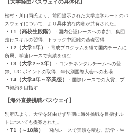
【大学経由パスウェイの具体化】
松村・川口両氏より、前回提示された大学進学ルートのパ
スウェイについて、より具体的な内容が共有された。
・T1（高校生段階）
：国内公認レースへの参加、集団
走行スキルの習得、トラック中距離の基礎習得
・T2（大学1年）
：育成プログラムを経て国内チームに
所属、学連レースで実績を積む
・T3（大学2～3年）
：コンチネンタルチームへの登
録、UCIポイントの取得、年代別国際大会への出場
・T4（大学4年～卒業後）
：国際レースでの入賞、プ
ロ契約を目指す
【海外直接挑戦パスウェイ】
別府氏より、大学を経由せず早期に海外挑戦を目指すルー
トについても提案された。
・T1（～18歳）
：国内レースで実績を積む、語学・生