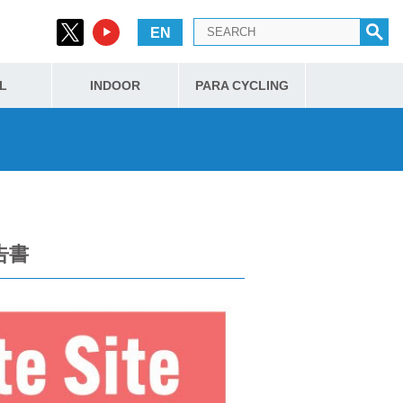
EN
L
INDOOR
PARA CYCLING
告書