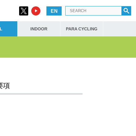
EN
L
INDOOR
PARA CYCLING
要項