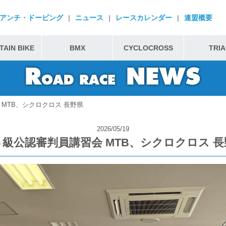
アンチ・ドーピング
|
ニュース
|
レースカレンダー
|
連盟概要
AIN BIKE
BMX
CYCLOCROSS
TRIA
MTB、シクロクロス 長野県
2026/05/19
３級公認審判員講習会 MTB、シクロクロス 長