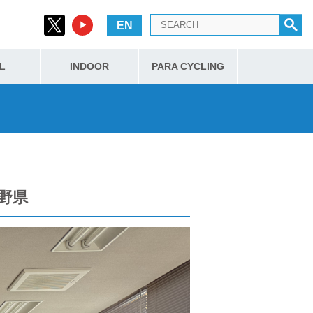
EN
L
INDOOR
PARA CYCLING
野県