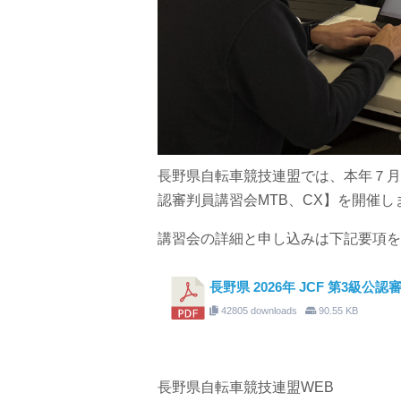
長野県自転車競技連盟では、本年７月に
認審判員講習会MTB、CX】を開催し
講習会の詳細と申し込みは下記要項を
長野県 2026年 JCF 第3級公認
42805 downloads
90.55 KB
長野県自転車競技連盟WEB