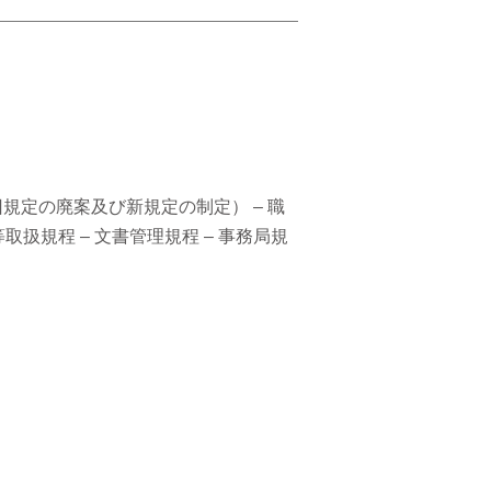
旧規定の廃案及び新規定の制定） – 職
等取扱規程 – 文書管理規程 – 事務局規