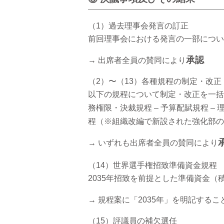
（1）過去理事会発言の訂正
前回理事会における発言の一部につい
承認
→ 出席者全員の賛同により
（2）〜（13）各種規程の制定・改正
以下の規程について制定・改正を一括審議
務権限・決裁規程 – 予算配賦規程 – 
程（※組織改編で新設された強化部の
→ いずれも出席者全員の賛同により
（14）世界選手権招致準備資金規程
2035年招致を前提とした準備資金（積
→ 規程案に「2035年」を明記する
（15）評議員の補欠選任