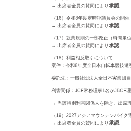
承認
→ 出席者全員の賛同により
（16）令和8年度定時評議員会の開催
承認
→ 出席者全員の賛同により
（17）就業規則の一部改正（時間単
承認
→ 出席者全員の賛同により
（18）利益相反取引について
案件：令和8年度全日本自転車競技選
委託先：一般社団法人全日本実業団自
利害関係：JCF常務理事1名がJBCF
→ 当該特別利害関係人を除き、出席
（19）2027アジアマウンテンバイ
承認
→ 出席者全員の賛同により