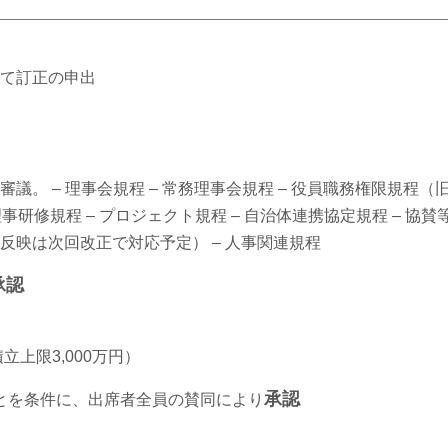
て訂正の申出
。 – 理事会規程 – 常務理事会規程 – 役員職務権限規程（
理事研修規程 – プロジェクト規程 – 自治体連携協定規程 – 協賛
反映は次回改正で対応予定） – 人事関連規程
承認
立上限3,000万円）
承認
ことを条件に、出席者全員の賛同により