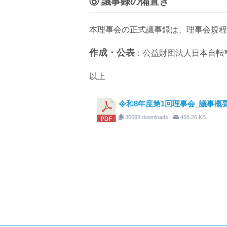
⑥ 議事録の備置き
本理事会の正式議事録は、理事会規程
作成・公表
：公益財団法人日本自転
以上
令和8年度第1回理事会_議事概
30693 downloads
468.26 KB