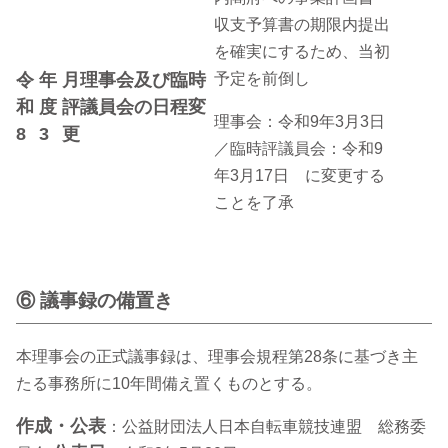
収支予算書の期限内提出
を確実にするため、当初
予定を前倒し
令
年
月理事会及び臨時
和
度
評議員会の日程変
理事会：令和9年3月3日
8
3
更
／臨時評議員会：令和9
年3月17日 に変更する
ことを了承
⑥ 議事録の備置き
本理事会の正式議事録は、理事会規程第28条に基づき主
たる事務所に10年間備え置くものとする。
作成・公表
：公益財団法人日本自転車競技連盟 総務委