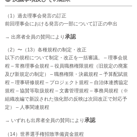
（1）過去理事会発言の訂正
前回理事会における発言の一部について訂正の申出
承認
→ 出席者全員の賛同により
（2）〜（13）各種規程の制定・改正
以下の規程について制定・改正を一括審議。 – 理事会規
程 – 常務理事会規程 – 役員職務権限規程（旧規定の廃案
及び新規定の制定） – 職務権限・決裁規程 – 予算配賦規
程 – 理事研修規程 – プロジェクト規程 – 自治体連携協定
規程 – 協賛等取扱規程 – 文書管理規程 – 事務局規程（※
組織改編で新設された強化部の反映は次回改正で対応予
定） – 人事関連規程
承認
→ いずれも出席者全員の賛同により
（14）世界選手権招致準備資金規程