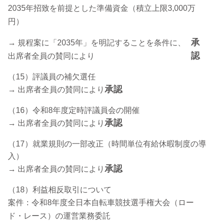
2035年招致を前提とした準備資金（積立上限3,000万
円）
承
→ 規程案に「2035年」を明記することを条件に、
認
出席者全員の賛同により
（15）評議員の補欠選任
承認
→ 出席者全員の賛同により
（16）令和8年度定時評議員会の開催
承認
→ 出席者全員の賛同により
（17）就業規則の一部改正（時間単位有給休暇制度の導
入）
承認
→ 出席者全員の賛同により
（18）利益相反取引について
案件：令和8年度全日本自転車競技選手権大会（ロー
ド・レース）の運営業務委託