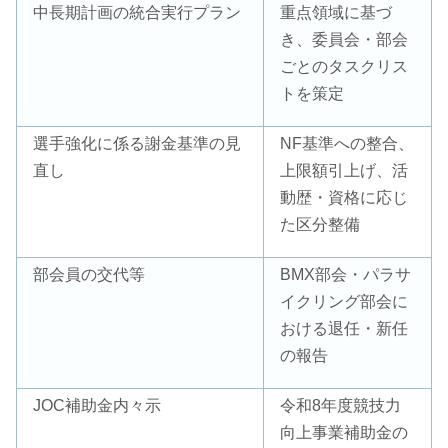
中長期計画の統合実行プラン
重点領域に基づ
き、委員会・部会
ごとのタスクリス
トを策定
選手強化に係る謝金基準の見
NF基準への整合、
直し
上限額引上げ、活
動歴・資格に応じ
た区分整備
部会員の交代等
BMX部会・パラサ
イクリング部会に
おける退任・新任
の報告
JOC補助金内々示
令和8年度競技力
向上事業補助金の