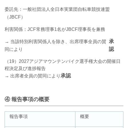
委託先：一般社団法人全日本実業団自転車競技連盟
（JBCF）
利害関係：JCF常務理事1名がJBCF理事長を兼務
承
→ 当該特別利害関係人を除き、出席理事全員の賛
認
同により
（19）2027アジアマウンテンバイク選手権大会の開催日
程決定及び進捗報告
承認
→ 出席者全員の賛同により
④ 報告事項の概要
報告事項
概要