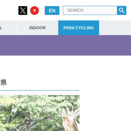
EN
L
INDOOR
PARA CYCLING
岡県