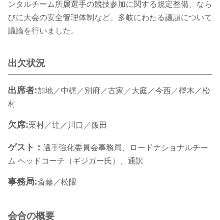
ンタルチーム所属選手の競技参加に関する規定整備、なら
びに大会の安全管理体制など、多岐にわたる議題について
議論を行いました。
出欠状況
出席者:
加地／中梶／別府／古家／大庭／今西／樫木／松
村
欠席:
栗村／辻／川口／飯田
ゲスト：
選手強化委員会事務局、ロードナショナルチー
ム ヘッドコーチ（ギジガー氏）、通訳
事務局:
斎藤／松隈
会合の概要