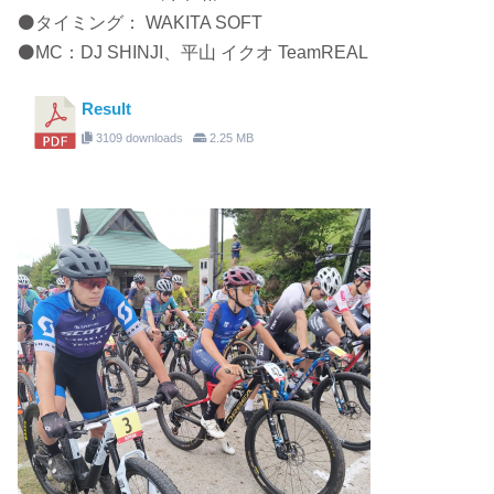
⚫タイミング： WAKITA SOFT
⚫MC：DJ SHINJI、平山 イクオ TeamREAL
Result
3109 downloads
2.25 MB