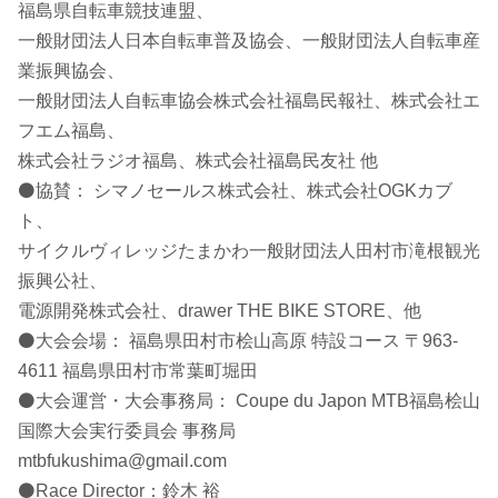
福島県自転車競技連盟、
一般財団法人日本自転車普及協会、一般財団法人自転車産
業振興協会、
一般財団法人自転車協会株式会社福島民報社、株式会社エ
フエム福島、
株式会社ラジオ福島、株式会社福島民友社 他
⚫協賛： シマノセールス株式会社、株式会社OGKカブ
ト、
サイクルヴィレッジたまかわ一般財団法人田村市滝根観光
振興公社、
電源開発株式会社、drawer THE BIKE STORE、他
⚫大会会場： 福島県田村市桧山高原 特設コース 〒963-
4611 福島県田村市常葉町堀田
⚫大会運営・大会事務局： Coupe du Japon MTB福島桧山
国際大会実行委員会 事務局
mtbfukushima@gmail.com
⚫Race Director：鈴木 裕