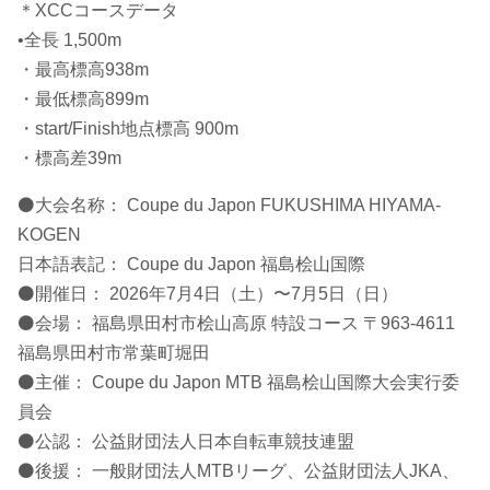
＊XCCコースデータ
•全長 1,500m
・最高標高938m
・最低標高899m
・start/Finish地点標高 900m
・標高差39m
⚫大会名称： Coupe du Japon FUKUSHIMA HIYAMA-
KOGEN
日本語表記： Coupe du Japon 福島桧山国際
⚫開催日： 2026年7月4日（土）〜7月5日（日）
⚫会場： 福島県田村市桧山高原 特設コース 〒963-4611
福島県田村市常葉町堀田
⚫主催： Coupe du Japon MTB 福島桧山国際大会実行委
員会
⚫公認： 公益財団法人日本自転車競技連盟
⚫後援： 一般財団法人MTBリーグ、公益財団法人JKA、