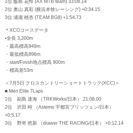
1位 飯島 花怜 (AX MTB team) 33:08.14
2位 奥山 真彩 (横浜本牧レーシング) +0:34.15
3位 浦瀧 桃杏 (TEAM BG8) +1:54.73
＊XCOコースデータ
•全長 3,200m
・最高標高949m
・最低標高896m
・start/Finish地点標高 900m
・標高差53m
＜7月5日 クロスカントリーショートトラック(XCC)＞
■ Men Elite 7Laps
1位 副島 達海 （TRKWorks/日本） 21:08.00
2位 沢田 時 （Astemo 宇都宮ブリッツェン/日本）
+0:5.17
3位 野嵜 然新 （drawer THE RACING/日本） +0:12.14