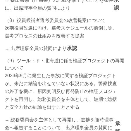
承
→ 提出書類（理由書）の記載を修正することを条件
認
に、出席理事全員の賛同により
（8）役員候補者選考委員会の改善提案について
次期役員改選に向け、選考スケジュールの前倒し等、
選考プロセスの仕組みを改善する提案
承認
→ 出席理事全員の賛同により
（9）ツール・ド・北海道に係る検証プロジェクトの再開
について
2023年9月に発生した事故に関する検証プロジェクト
が、未だに結論を出せていない状況にある。警察捜査
の終了を機に、原因究明及び再発防止の検証プロジェ
クトを再開し、総務委員会を主体として、短期で総括
と安全方針の結論を出すこととする
→ 総務委員会を主体として再開し、進捗を随時理事
承
会へ報告することについて、出席理事全員の賛同に