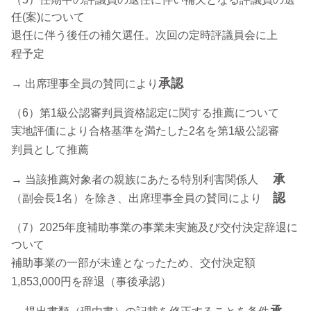
任(案)について
退任に伴う後任の補欠選任。次回の定時評議員会に上
程予定
承認
→ 出席理事全員の賛同により
（6）第1級公認審判員資格認定に関する推薦について
実地評価により合格基準を満たした2名を第1級公認審
判員として推薦
承
→ 当該推薦対象者の親族にあたる特別利害関係人
認
（副会長1名）を除き、出席理事全員の賛同により
（7）2025年度補助事業の事業未実施及び交付決定辞退に
ついて
補助事業の一部が未達となったため、交付決定額
1,853,000円を辞退（事後承認）