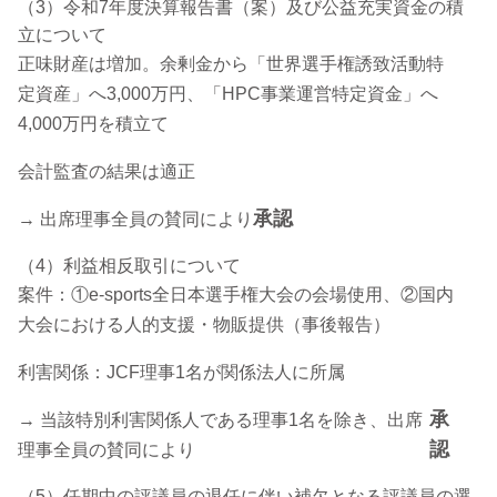
（3）令和7年度決算報告書（案）及び公益充実資金の積
立について
正味財産は増加。余剰金から「世界選手権誘致活動特
定資産」へ3,000万円、「HPC事業運営特定資金」へ
4,000万円を積立て
会計監査の結果は適正
承認
→ 出席理事全員の賛同により
（4）利益相反取引について
案件：①e-sports全日本選手権大会の会場使用、②国内
大会における人的支援・物販提供（事後報告）
利害関係：JCF理事1名が関係法人に所属
承
→ 当該特別利害関係人である理事1名を除き、出席
認
理事全員の賛同により
（5）任期中の評議員の退任に伴い補欠となる評議員の選