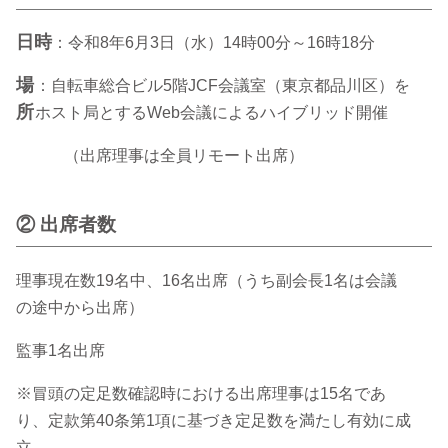
日時
：令和8年6月3日（水）14時00分～16時18分
場
：自転車総合ビル5階JCF会議室（東京都品川区）を
所
ホスト局とするWeb会議によるハイブリッド開催
（出席理事は全員リモート出席）
② 出席者数
理事現在数19名中、16名出席（うち副会長1名は会議
の途中から出席）
監事1名出席
※冒頭の定足数確認時における出席理事は15名であ
り、定款第40条第1項に基づき定足数を満たし有効に成
立