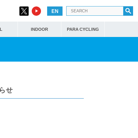
EN
L
INDOOR
PARA CYCLING
らせ