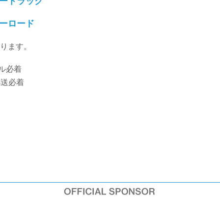
ートラック
ーロード
ります。
ール必着
郵送必着