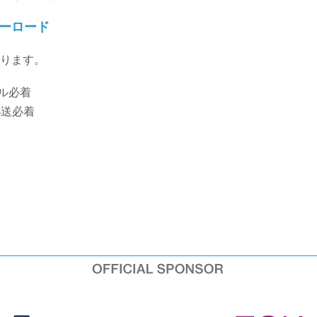
ーロード
ります。
ール必着
郵送必着