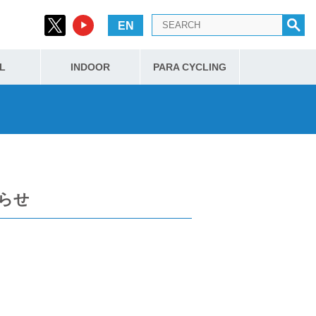
EN
L
INDOOR
PARA CYCLING
らせ