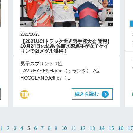
2021/10/25
【2021UCIトラック世界選手権大会 速報】
10月24日の結果 佐藤水菜選手が女子ケイ
リンで銀メダル獲得！
男子スプリント 1位
LAVREYSENHarrie（オランダ） 2位
HOOGLANDJeffrey（...
続きを読む
1
2
3
4
5
6
7
8
9
10
11
12
13
14
15
16
17