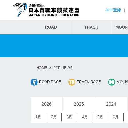
JCF登録
|
ROAD
TRACK
MOUNT
HOME
JCF NEWS
ROAD RACE
TRACK RACE
MOUNT
2026
2025
2024
1月
2月
3月
4月
5月
6月