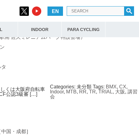
EN
Categories:
未分類
Tags:
TRIAL
,
山梨県・北杜市
,
長野
県・佐久市
L
INDOOR
PARA CYCLING
平駅南 佐久ミレニアムパーク特設会場）
ン
ルタ
Categories:
未分類
Tags:
BMX
,
CX
,
詳しくは大阪府自転車
Indoor
,
MTB
,
RR
,
TR
,
TRIAL
,
大阪
,
講習
JCF公認3級審 […]
会
［
中国・成都
］