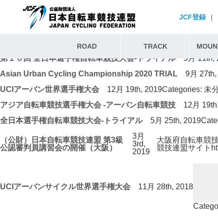
Archive
Posts Tagged ‘TRIAL’
JCF登録
|
全日本選手権自転車競技大会－トラ
5月 5th,
【実施要項
イアル
2023
kazutaka 
全日本選手権自転車競技大会－トライアル
6月 2nd, 2022
Cat
ROAD
TRACK
MOUNT
第１０回 全日本選手権自転車競技大会-トライアル
5月 11th,
Asian Urban Cycling Championship 2020 TRIAL
9月 27th,
UCIアーバン世界選手権大会
12月 19th, 2019
Categories:
未
アジア自転車競技選手権大会 -アーバン自転車競技
12月 19th
全日本選手権自転車競技大会-トライアル
5月 25th, 2019
Cate
3月
（公財）日本自転車競技連盟 第3級
大阪府自転車競技
3rd,
公認審判員講習会の開催（大阪）
競技連盟サイトhttp:
2019
UCIアーバンサイクル世界選手権大会
11月 28th, 2018
Catego