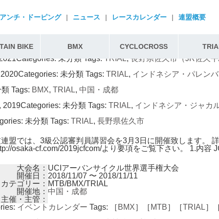
アンチ・ドーピング
|
ニュース
|
レースカレンダー
|
連盟概要
】 【エントリーリスト】 【リザルト】 写真14枚（写真提供
INOUE）
egories:
未分類
Tags:
TRIAL
,
長野県・佐久市
,
長野県・小諸市
AIN BIKE
BMX
CYCLOCROSS
TRIA
 2021
Categories:
未分類
Tags:
TRIAL
,
長野県佐久市（JR佐久
 2020
Categories:
未分類
Tags:
TRIAL
,
インドネシア・パレンバ
分類
Tags:
BMX
,
TRIAL
,
中国・成都
, 2019
Categories:
未分類
Tags:
TRIAL
,
インドネシア・ジャカ
gories:
未分類
Tags:
TRIAL
,
長野県佐久市
連盟では、3級公認審判員講習会を3月3日に開催致します。 
//osaka-cf.com/2019jcfcom/より要項をご覧下さい。 1.内容 
大会名：
UCIアーバンサイクル世界選手権大会
開催日：
2018/11/07 〜 2018/11/11
カテゴリー：
MTB/BMX/TRIAL
開催地：
中国・成都
主催・主管：
ries:
イベントカレンダー
Tags:
［
BMX
］［
MTB
］［
TRIAL
］