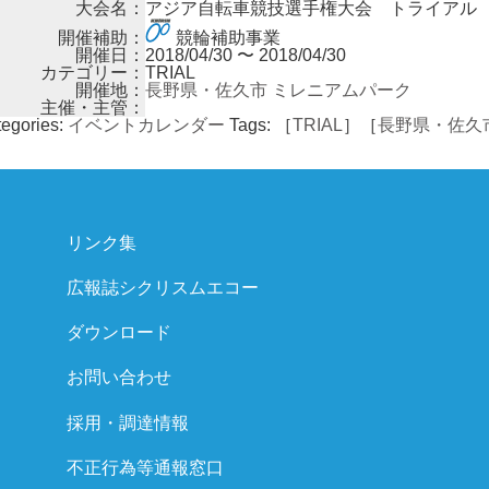
大会名：
アジア自転車競技選手権大会 トライアル
開催補助：
競輪補助事業
開催日：
2018/04/30 〜 2018/04/30
カテゴリー：
TRIAL
開催地：
長野県・佐久市 ミレニアムパーク
主催・主管：
egories:
イベントカレンダー
Tags:
［
TRIAL
］［
長野県・佐久
リンク集
広報誌シクリスムエコー
ダウンロード
お問い合わせ
採用・調達情報
不正行為等通報窓口