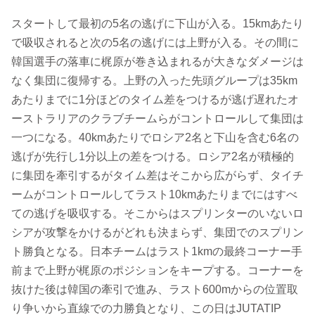
スタートして最初の5名の逃げに下山が入る。15kmあたり
で吸収されると次の5名の逃げには上野が入る。その間に
韓国選手の落車に梶原が巻き込まれるが大きなダメージは
なく集団に復帰する。上野の入った先頭グループは35km
あたりまでに1分ほどのタイム差をつけるが逃げ遅れたオ
ーストラリアのクラブチームらがコントロールして集団は
一つになる。40kmあたりでロシア2名と下山を含む6名の
逃げが先行し1分以上の差をつける。ロシア2名が積極的
に集団を牽引するがタイム差はそこから広がらず、タイチ
ームがコントロールしてラスト10kmあたりまでにはすべ
ての逃げを吸収する。そこからはスプリンターのいないロ
シアが攻撃をかけるがどれも決まらず、集団でのスプリン
ト勝負となる。日本チームはラスト1kmの最終コーナー手
前まで上野が梶原のポジションをキープする。コーナーを
抜けた後は韓国の牽引で進み、ラスト600mからの位置取
り争いから直線での力勝負となり、この日はJUTATIP