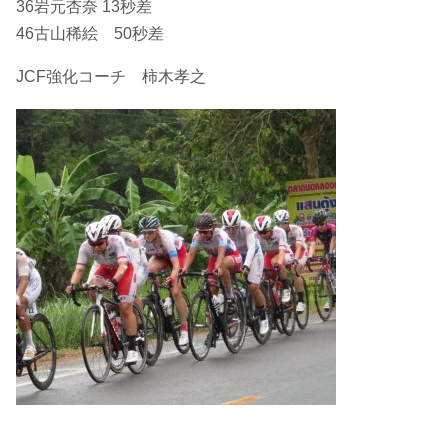
36岩元杏奈 13秒差
46古山稀絵 50秒差
JCF強化コーチ 柿木孝之