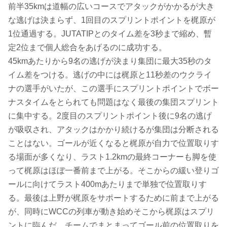
前半35kmは道幅の広いコースでアタックがかかるが大き
な逃げは決まらず、1回目のスプリントポイントを梶原が
1位通過する。JUTATIPとのタイム差を3秒まで縮め、暫
定2位まで個人総合をあげるのに成功する。
45kmあたりから9名の逃げが決まり集団に最大35秒のタ
イム差をつける。逃げの中には梶原と11秒差のウクライ
ナの選手がいたが、この選手にスプリントポイントでボー
ナスタイムをとられても問題はなく最後の集団スプリント
に集中する。2度目のスプリントポイント後に9名の逃げ
が吸収され、アタックはかかり続けるが集団は分断される
ことはない。ゴールが近くなると梶原が自力で位置取りす
る場面が多くなり、ラスト1.2kmの最終コーナーも脚を使
って梶原はほぼ一番前まで上がる。そこからの緩い登りゴ
ールに向けてラスト400mあたりまで単独で位置取りす
る。最後は上野が梶原をサポートするために前まで上がる
が、同時にWCCの列車が動き始めそこから梶原はスプリ
ントに臨んだ。チームでまとまってゴール前の位置取りを