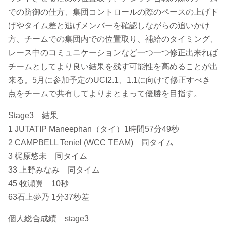
での防御の仕方、集団コントロールの際のペースの上げ下
げやタイム差と逃げメンバーを確認しながらの追いかけ
方、チームでの集団内での位置取り、補給のタイミング、
レース中のコミュニケーションなど一つ一つ修正出来れば
チームとしてより良い結果を残す可能性を高めることが出
来る。5月に参加予定のUCI2.1、1.1に向けて修正すべき
点をチームで共有してよりまとまって優勝を目指す。
Stage3 結果
1 JUTATIP Maneephan（タイ）1時間57分49秒
2 CAMPBELL Teniel (WCC TEAM) 同タイム
3 梶原悠未 同タイム
33 上野みなみ 同タイム
45 牧瀬翼 10秒
63石上夢乃 1分37秒差
個人総合成績 stage3