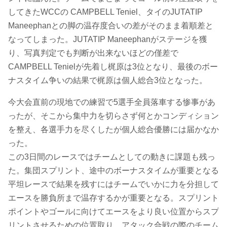
してきたWCCの CAMPBELL Teniel、タイのJUTATIP
Maneephanとの脚の温存度合いの差がそのまま着順差と
なってしまった。JUTATIP Maneephanがステージを獲
り、写真判定でも判断が出来ないほどの僅差で
CAMPBELL Tenielが先着し梶原は3位となり、最後のボー
ナスタイム争いの結果で梶原は個人総合3位となった。
今大会直前の現地での練習で5選手全員落車する惨事があ
ったが、そこから集中力を切らさず何とかコンディション
を整え、各選手力を尽くしたが個人総合優勝には届かなか
った。
この3日間のレースではチームとしての動きに課題も残っ
た。集団スプリント、途中のボーナスタイムが重要となる
平坦レースで結果を残すにはチームでいかに力を分担して
エースを勝負所まで温存するかが重要となる。スプリント
ポイントやゴールに向けてエースをより良い位置からスプ
リントさせるための位置取り、アタック合戦の際のチーム