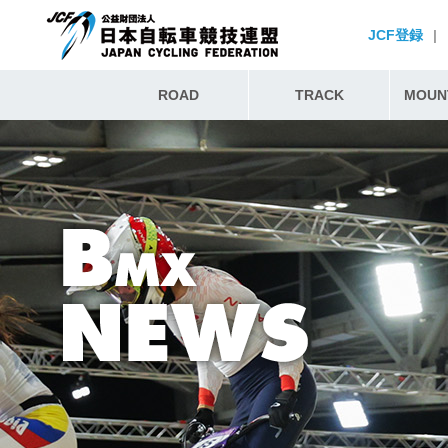
JCF登録
|
ROAD
TRACK
MOUNT