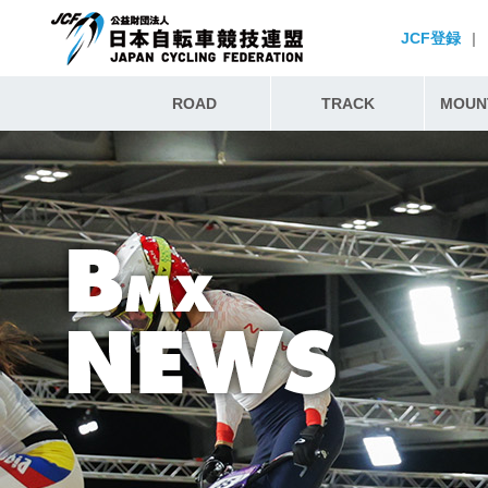
JCF登録
|
ROAD
TRACK
MOUNT