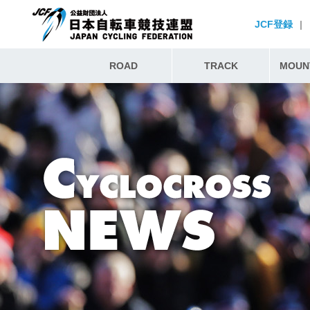
JCF登録
|
ROAD
TRACK
MOUNT