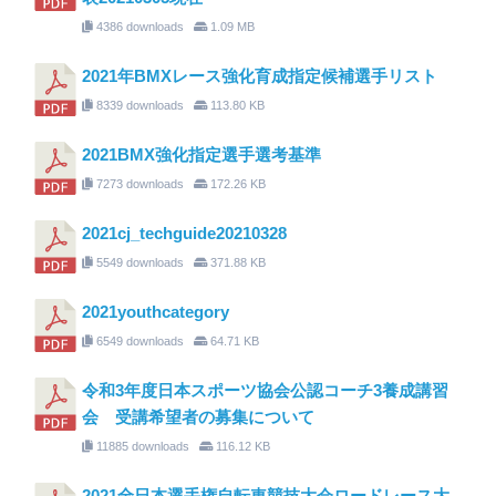
4386 downloads
1.09 MB
2021年BMXレース強化育成指定候補選手リスト
8339 downloads
113.80 KB
2021BMX強化指定選手選考基準
7273 downloads
172.26 KB
2021cj_techguide20210328
5549 downloads
371.88 KB
2021youthcategory
6549 downloads
64.71 KB
令和3年度日本スポーツ協会公認コーチ3養成講習
会 受講希望者の募集について
11885 downloads
116.12 KB
2021全日本選手権自転車競技大会ロードレース大