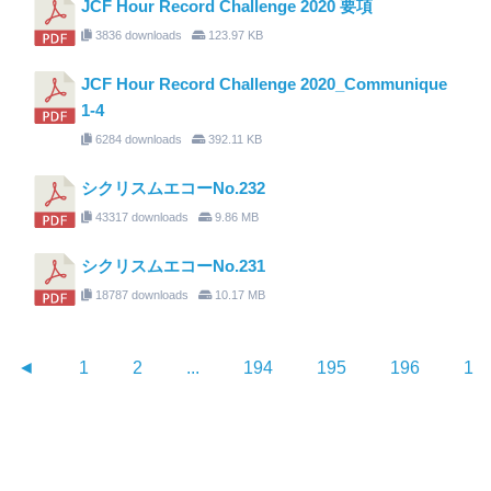
JCF Hour Record Challenge 2020 要項
3836 downloads
123.97 KB
JCF Hour Record Challenge 2020_Communique
1-4
6284 downloads
392.11 KB
シクリスムエコーNo.232
43317 downloads
9.86 MB
シクリスムエコーNo.231
18787 downloads
10.17 MB
◄
1
2
...
194
195
196
19