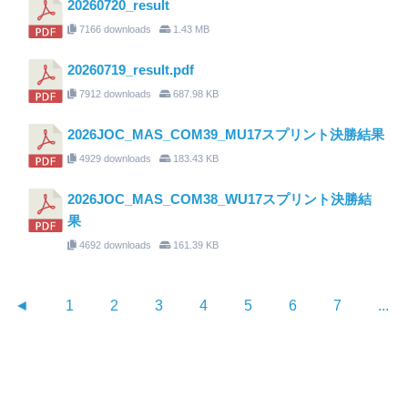
20260720_result
7166 downloads
1.43 MB
20260719_result.pdf
7912 downloads
687.98 KB
2026JOC_MAS_COM39_MU17スプリント決勝結果
4929 downloads
183.43 KB
2026JOC_MAS_COM38_WU17スプリント決勝結
果
4692 downloads
161.39 KB
◄
1
2
3
4
5
6
7
...