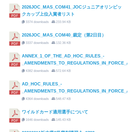
2026JOC_MAS_COM41_JOCジュニアオリンピッ
クカップ上位入賞者リスト
3374 downloads
233.94 KB
2026JOC_MAS_COM40_裁定（第2日目）
3337 downloads
132.36 KB
ANNEX_1_OF_THE_AD_HOC_RULES_-
_AMENDMENTS_TO_REGULATIONS_IN_FORCE_AS_O
4382 downloads
572.64 KB
AD_HOC_RULES_-
_AMENDMENTS_TO_REGULATIONS_IN_FORCE_AS_O
4364 downloads
548.47 KB
ワイルドカード適用選手について
1646 downloads
145.43 KB