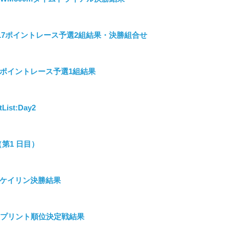
R_MU17ポイントレース予選2組結果・決勝組合せ
MU17ポイントレース予選1組結果
List:Day2
定（第1 日目）
U17ケイリン決勝結果
MMスプリント順位決定戦結果