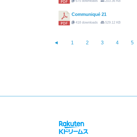
675 downloads
203.36 KB
Communiqué 21
418 downloads
529.12 KB
◄
1
2
3
4
5