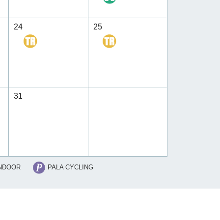
24
25
31
NDOOR
PALA CYCLING