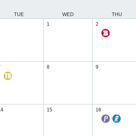
TUE
WED
THU
1
2
7
8
9
14
15
16