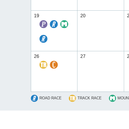
19
20
26
27
ROAD RACE
TRACK RACE
MOUNT