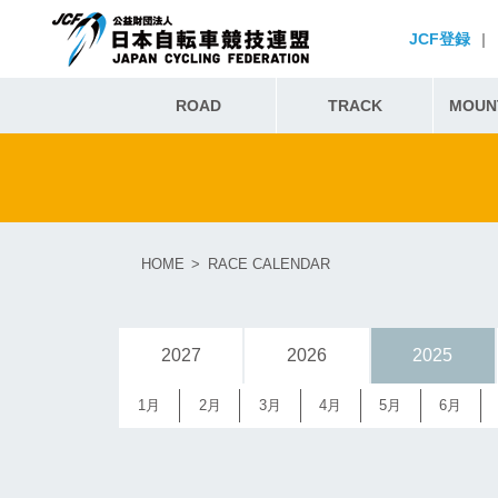
JCF登録
|
ROAD
TRACK
MOUNT
HOME
RACE CALENDAR
2027
2026
2025
1月
2月
3月
4月
5月
6月