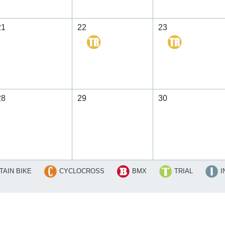
21
22
23
28
29
30
AIN BIKE
CYCLOCROSS
BMX
TRIAL
I