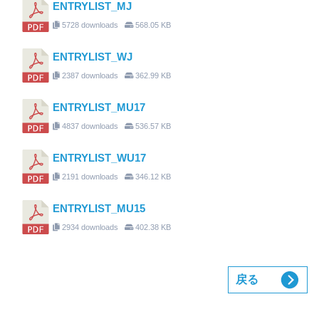
ENTRYLIST_MJ
5728 downloads
568.05 KB
ENTRYLIST_WJ
2387 downloads
362.99 KB
ENTRYLIST_MU17
4837 downloads
536.57 KB
ENTRYLIST_WU17
2191 downloads
346.12 KB
ENTRYLIST_MU15
2934 downloads
402.38 KB
戻る