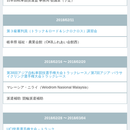
日本自転車競技連盟 事務局 会議室（予定）
2018/02/11
第３級審判員（トラック＆ロード＆シクロクロス）講習会
岐阜県 福祉・農業会館（OKBふれあい会館西）
2018/02/16 〜 2018/02/20
第38回アジア自転車競技選手権大会トラックレース／第7回アジア･パラサ
イクリング選手権大会トラックレース
マレーシア・ニライ（Velodrom Nasional Malaysia）
派遣補助: 競輪派遣補助
2018/02/28 〜 2018/03/04
UCI世界選手権大会－トラック