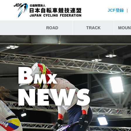
JCF登録
|
ROAD
TRACK
MOUNT