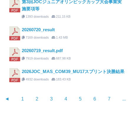
第3回JOCジュニアオリンピックカップ大会事業実
施要項等
1393 downloads
211.15 KB
20260720_result
7169 downloads
1.43 MB
20260719_result.pdf
7919 downloads
687.98 KB
2026JOC_MAS_COM39_MU17スプリント決勝結果
4932 downloads
183.43 KB
◄
1
2
3
4
5
6
7
...