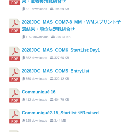
果・敗者復活戦組合せ
621 downloads
194.69 KB
2026JOC_MAS_COM7-8_MM・WMスプリント予
選結果・順位決定戦組合せ
1152 downloads
245.31 KB
2026JOC_MAS_COM6_StartList:Day1
652 downloads
327.60 KB
2026JOC_MAS_COM5_EntryList
650 downloads
322.12 KB
Communiqué 16
412 downloads
404.79 KB
Communiqué2-15_Startlist ※Revised
828 downloads
3.44 MB