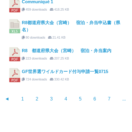
Communiqué 1
459 downloads
418.25 KB
R8都道府県大会（宮崎） 宿泊・弁当申込書（県
名）
80 downloads
21.41 KB
R8 都道府県大会（宮崎） 宿泊・弁当案内
223 downloads
207.25 KB
GF世界選ワイルドカード付与申請一覧0715
724 downloads
330.42 KB
◄
1
2
3
4
5
6
7
...